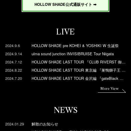
HOLLOW SHADE公式通販サイト ➡
LIVE
2024.9.6
HOLLOW SHADE pre KOHEI & YOSHIKI W 生誕祭
2024.9.14
ulma sound junction INVISIBRUISE Tour Niigata
2024.7.12
HOLLOW SHADE LAST TOUR 『CLUB RIVERST 御
礼〜サブカル編〜』
2024.8.22
HOLLOW SHADE LAST TOUR 東京編 『巣鴨獅子王 御
礼』
2024.7.20
HOLLOW SHADE LAST TOUR 金沢編 『gateBlack 御
礼』
More View
NEWS
2024.01.29
解散のお知らせ